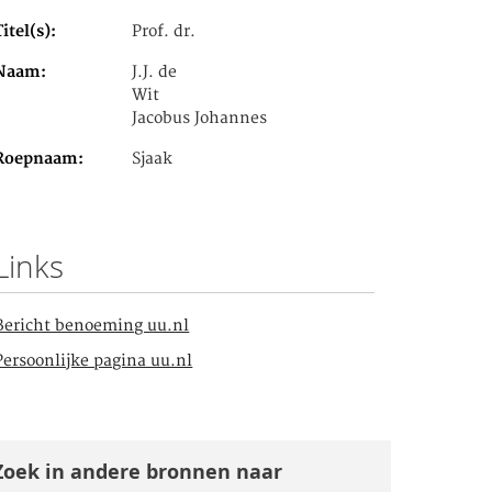
Titel(s)
Prof. dr.
Naam
J.J. de
Wit
Jacobus Johannes
Roepnaam
Sjaak
Links
Bericht benoeming uu.nl
Persoonlijke pagina uu.nl
Zoek in andere bronnen naar