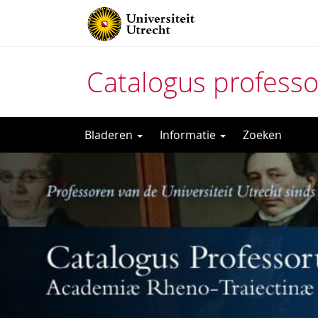
Catalogus profess
Direct
Bladeren
Informatie
Zoeken
naar
het
inhoud