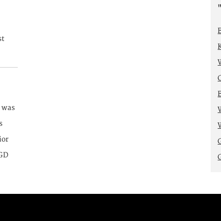
st
r was
s
ior
 GD