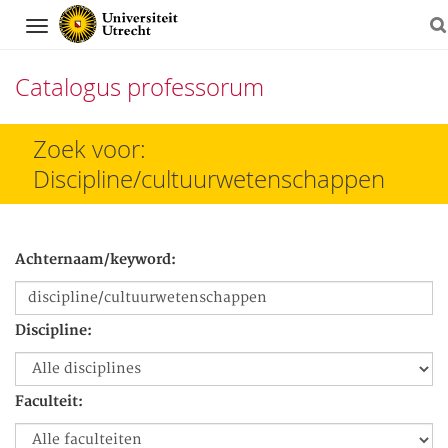
Navigation
Catalogus professorum
Direct
Zoek voor:
naar
Discipline/cultuurwetenschappen
het
inhoud
Achternaam/keyword:
Discipline:
Faculteit: