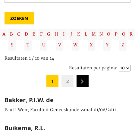
A
B
C
D
E
F
G
H
I
J
K
L
M
N
O
P
Q
R
S
T
U
V
W
X
Y
Z
Resultaten 1 / 10 van 14
Resultaten per pagina:
1
2
Bakker, P.I.W. de
Paul I Wen; Faculteit Geneeskunde vanaf 01/06/2011
Buikema, R.L.