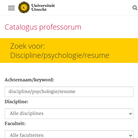
Navigation
Catalogus professorum
Direct
Zoek voor:
naar
Discipline/psychologie/resume
het
inhoud
Achternaam/keyword:
Discipline:
Faculteit: