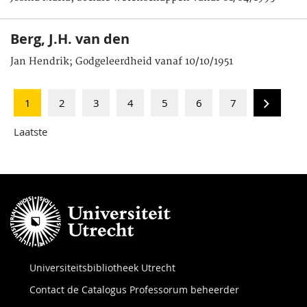
Berg, J.H. van den
Jan Hendrik; Godgeleerdheid vanaf 10/10/1951
1
2
3
4
5
6
7
Laatste
Universiteitsbibliotheek Utrecht
Contact de Catalogus Professorum beheerder