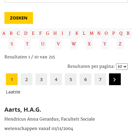
A
B
C
D
E
F
G
H
I
J
K
L
M
N
O
P
Q
R
S
T
U
V
W
X
Y
Z
Resultaten 1 / 10 van 215
Resultaten per pagina:
1
2
3
4
5
6
7
Laatste
Aarts, H.A.G.
Hendricus Anna Gerardus; Faculteit Sociale
wetenschappen vanaf 01/11/2004