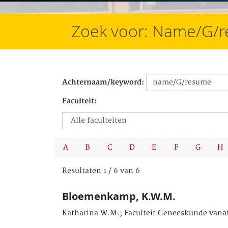
Zoek voor: Name/G/
Achternaam/keyword:
Faculteit:
A
B
C
D
E
F
G
H
Resultaten 1 / 6 van 6
Bloemenkamp, K.W.M.
Katharina W.M.; Faculteit Geneeskunde vanaf