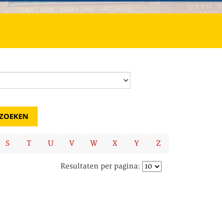
S
T
U
V
W
X
Y
Z
Resultaten per pagina: