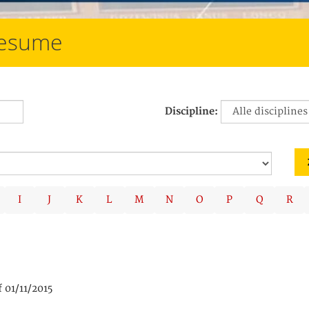
resume
Discipline:
I
J
K
L
M
N
O
P
Q
R
 01/11/2015