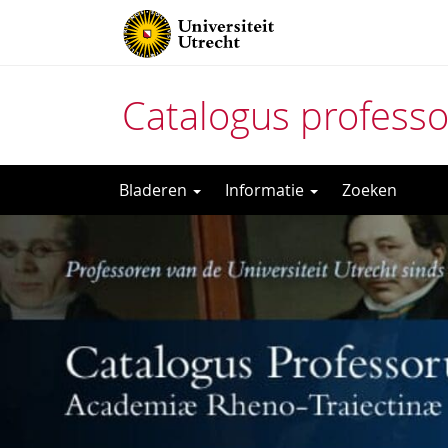
Catalogus profess
Direct
Bladeren
Informatie
Zoeken
naar
het
inhoud