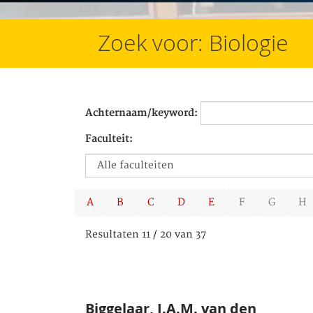
Zoek voor: Biologie
Achternaam/keyword:
Faculteit:
A
B
C
D
E
F
G
H
Resultaten 11 / 20 van 37
Biggelaar, J.A.M. van den