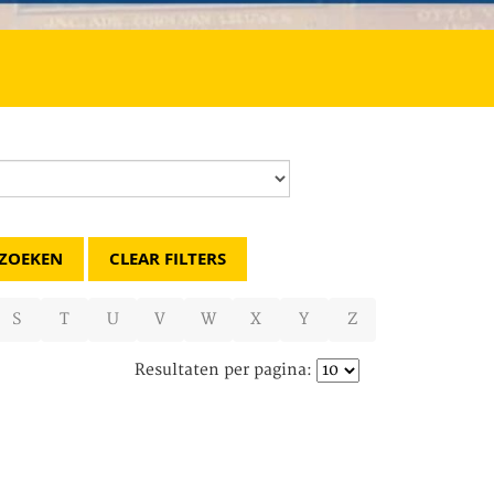
CLEAR FILTERS
S
T
U
V
W
X
Y
Z
Resultaten per pagina: