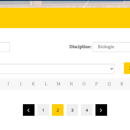
Discipline:
I
J
K
L
M
N
O
P
Q
R
1
2
3
4