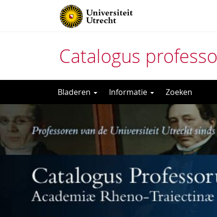
Catalogus profess
Direct
Bladeren
Informatie
Zoeken
naar
het
inhoud