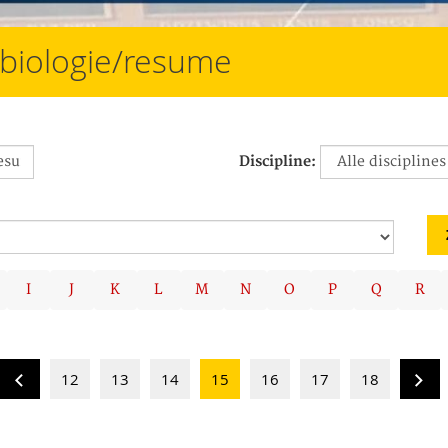
/biologie/resume
Discipline:
I
J
K
L
M
N
O
P
Q
R
12
13
14
15
16
17
18