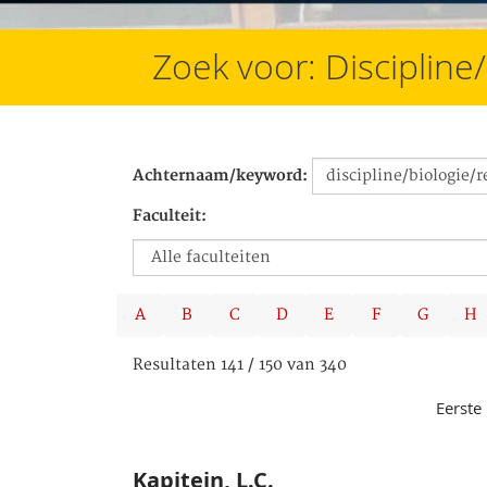
Zoek voor: Discipline
Achternaam/keyword:
Faculteit:
A
B
C
D
E
F
G
H
Resultaten 141 / 150 van 340
Eerste
Kapitein, L.C.