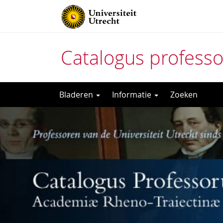
Catalogus profess
Direct
Bladeren
Informatie
Zoeken
naar
het
inhoud