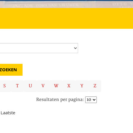
S
T
U
V
W
X
Y
Z
Resultaten per pagina:
Laatste