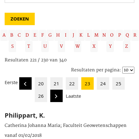
A
B
C
D
E
F
G
H
I
J
K
L
M
N
O
P
Q
R
S
T
U
V
W
X
Y
Z
Resultaten 221 / 230 van 340
Resultaten per pagina:
Eerste
20
21
22
23
24
25
26
Laatste
Philippart, K.
Catherina Johanna Maria; Faculteit Geowetenschappen
vanaf 01/02/2018