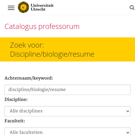
Navigation
Catalogus professorum
Direct
Zoek voor:
naar
Discipline/biologie/resume
het
inhoud
Achternaam/keyword:
Discipline:
Faculteit: