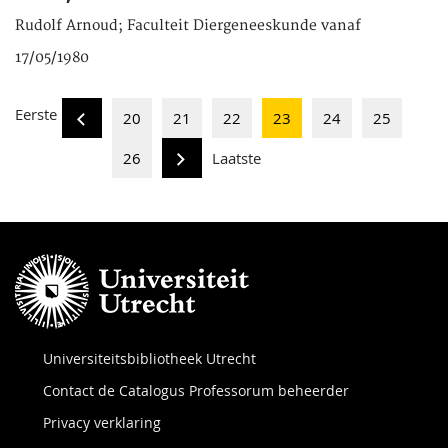
Rudolf Arnoud; Faculteit Diergeneeskunde vanaf
17/05/1980
Eerste
20
21
22
23
24
25
26
Laatste
Universiteitsbibliotheek Utrecht
Contact de Catalogus Professorum beheerder
Privacy verklaring