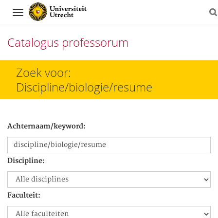
Navigation
Catalogus professorum
Direct
Zoek voor:
naar
Discipline/biologie/resume
het
inhoud
Achternaam/keyword:
Discipline:
Faculteit: