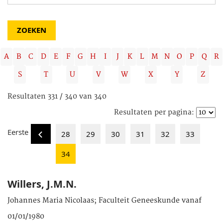
A
B
C
D
E
F
G
H
I
J
K
L
M
N
O
P
Q
R
S
T
U
V
W
X
Y
Z
Resultaten 331 / 340 van 340
Resultaten per pagina:
Eerste
28
29
30
31
32
33
34
Willers, J.M.N.
Johannes Maria Nicolaas; Faculteit Geneeskunde vanaf
01/01/1980