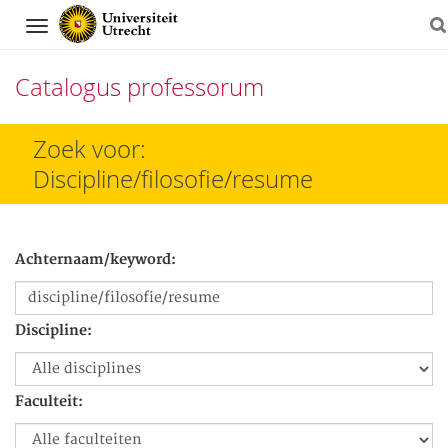
Navigation
Catalogus professorum
Direct
Zoek voor:
naar
Discipline/filosofie/resume
het
inhoud
Achternaam/keyword:
Discipline:
Faculteit: