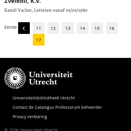
Zvelebil, K.V.
Kamil Vaclav; Letteren vanaf 01/01/1980
Eerste
11
12
13
14
15
16
17
Universiteitsbibliotheek Utrecht
Contact de Catalogus Professorum beheerder
Privacy verklaring
© 2026 Universiteit Utrecht