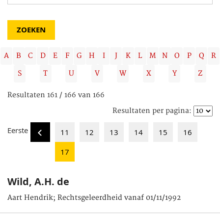
A
B
C
D
E
F
G
H
I
J
K
L
M
N
O
P
Q
R
S
T
U
V
W
X
Y
Z
Resultaten 161 / 166 van 166
Resultaten per pagina:
Eerste
11
12
13
14
15
16
17
Wild, A.H. de
Aart Hendrik; Rechtsgeleerdheid vanaf 01/11/1992