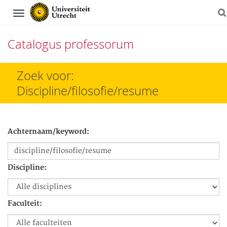
Navigation
Catalogus professorum
Direct
Zoek voor:
naar
Discipline/filosofie/resume
het
inhoud
Achternaam/keyword:
Discipline:
Faculteit: