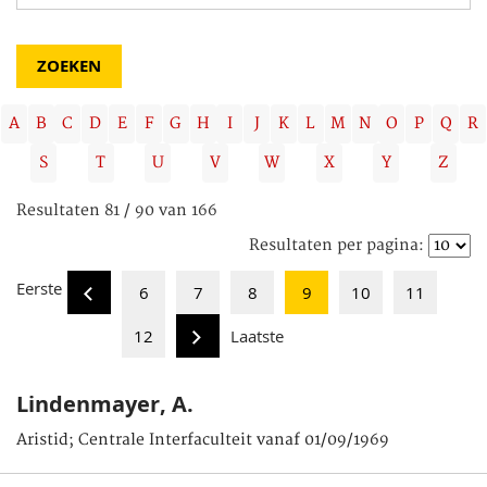
A
B
C
D
E
F
G
H
I
J
K
L
M
N
O
P
Q
R
S
T
U
V
W
X
Y
Z
Resultaten 81 / 90 van 166
Resultaten per pagina:
Eerste
6
7
8
9
10
11
12
Laatste
Lindenmayer, A.
Aristid; Centrale Interfaculteit vanaf 01/09/1969