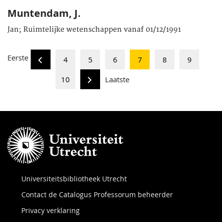
Muntendam, J.
Jan; Ruimtelijke wetenschappen vanaf 01/12/1991
Eerste
4
5
6
7
8
9
10
Laatste
Universiteitsbibliotheek Utrecht
Contact de Catalogus Professorum beheerder
Privacy verklaring