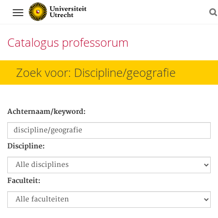
Navigation
Catalogus professorum
Direct
Zoek voor: Discipline/geografie
naar
het
Achternaam/keyword:
inhoud
Discipline:
Faculteit: