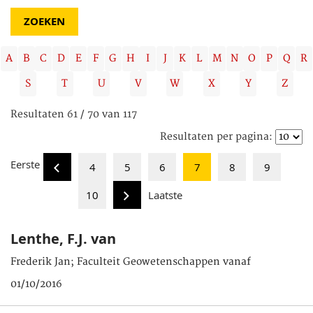
A
B
C
D
E
F
G
H
I
J
K
L
M
N
O
P
Q
R
S
T
U
V
W
X
Y
Z
Resultaten 61 / 70 van 117
Resultaten per pagina:
Eerste
4
5
6
7
8
9
10
Laatste
Lenthe, F.J. van
Frederik Jan; Faculteit Geowetenschappen vanaf
01/10/2016