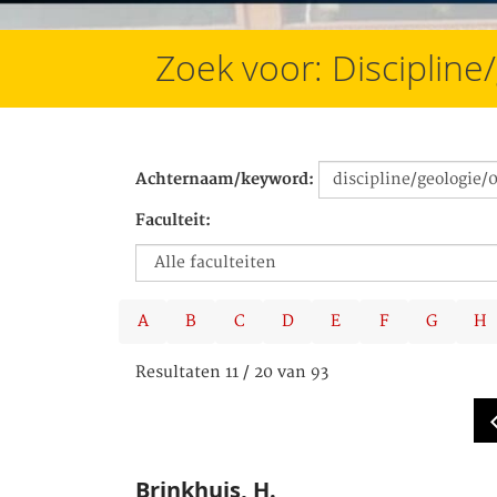
Zoek voor: Discipline
Achternaam/keyword:
Faculteit:
A
B
C
D
E
F
G
H
Resultaten 11 / 20 van 93
Brinkhuis, H.