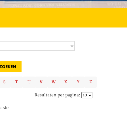
S
T
U
V
W
X
Y
Z
Resultaten per pagina:
atste