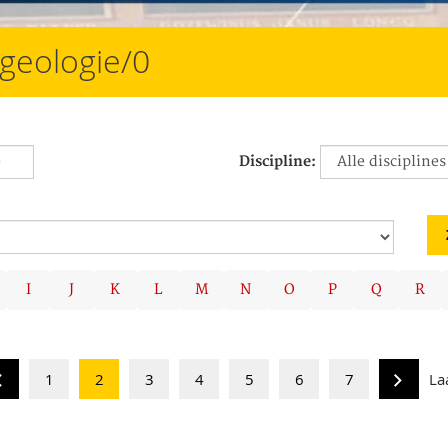
/geologie/0
Discipline:
I
J
K
L
M
N
O
P
Q
R
1
2
3
4
5
6
7
La