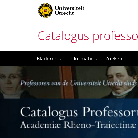
Catalogus profess
Direct
Bladeren
Informatie
Zoeken
naar
het
inhoud