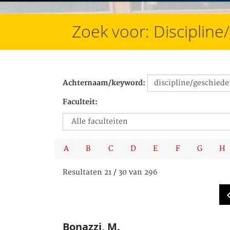
Zoek voor: Discipline
Achternaam/keyword:
Faculteit:
A
B
C
D
E
F
G
H
Resultaten 21 / 30 van 296
Bonazzi, M.