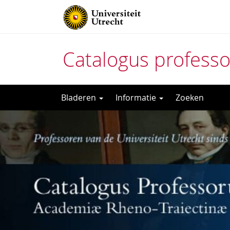
Catalogus profess
Direct
Bladeren
Informatie
Zoeken
naar
het
inhoud