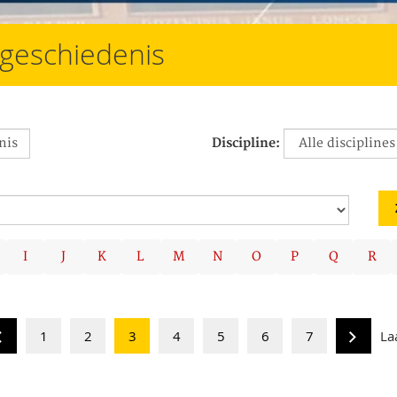
/geschiedenis
Discipline:
I
J
K
L
M
N
O
P
Q
R
1
2
3
4
5
6
7
La