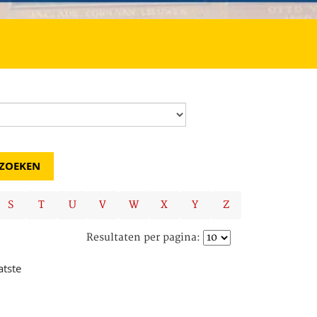
S
T
U
V
W
X
Y
Z
Resultaten per pagina:
atste