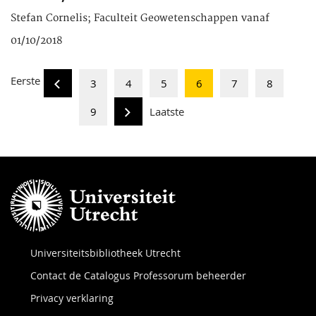
Stefan Cornelis; Faculteit Geowetenschappen vanaf
01/10/2018
Eerste
3
4
5
6
7
8
9
Laatste
Universiteitsbibliotheek Utrecht
Contact de Catalogus Professorum beheerder
Privacy verklaring