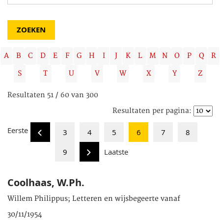
A
B
C
D
E
F
G
H
I
J
K
L
M
N
O
P
Q
R
S
T
U
V
W
X
Y
Z
Resultaten 51 / 60 van 300
Resultaten per pagina:
Eerste
3
4
5
6
7
8
9
Laatste
Coolhaas, W.Ph.
Willem Philippus; Letteren en wijsbegeerte vanaf
30/11/1954