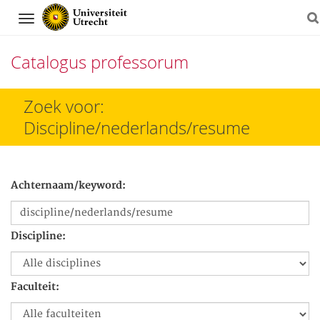
Navigation
Catalogus professorum
Direct
Zoek voor:
naar
Discipline/nederlands/resume
het
inhoud
Achternaam/keyword:
Discipline:
Faculteit: