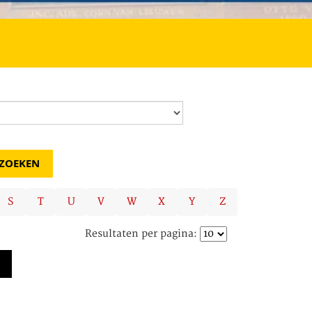
S
T
U
V
W
X
Y
Z
Resultaten per pagina: