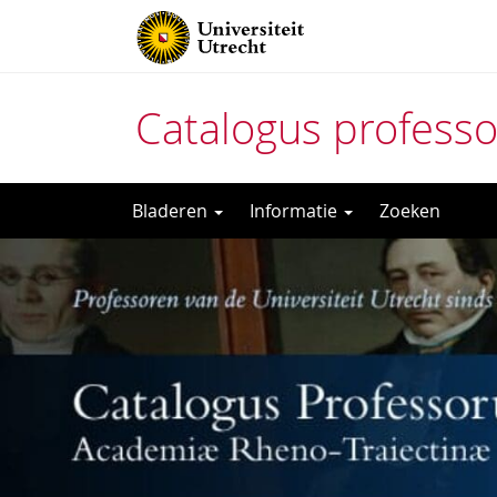
Catalogus profess
Direct
Bladeren
Informatie
Zoeken
naar
het
inhoud