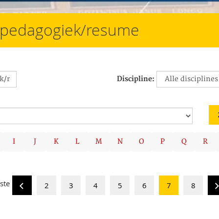
e/pedagogiek/resume
Discipline:
I
J
K
L
M
N
O
P
Q
R
ste
2
3
4
5
6
7
8