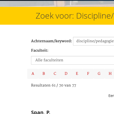
Zoek voor: Disciplin
Achternaam/keyword:
Faculteit:
A
B
C
D
E
F
G
H
Resultaten 61 / 70 van 77
Eer
Span, P.