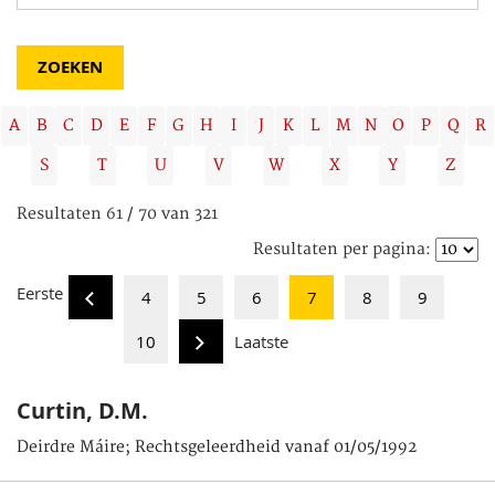
A
B
C
D
E
F
G
H
I
J
K
L
M
N
O
P
Q
R
S
T
U
V
W
X
Y
Z
Resultaten 61 / 70 van 321
Resultaten per pagina:
Eerste
4
5
6
7
8
9
10
Laatste
Curtin, D.M.
Deirdre Máire; Rechtsgeleerdheid vanaf 01/05/1992