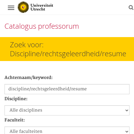
Navigation
Catalogus professorum
Direct
Zoek voor:
naar
Discipline/rechtsgeleerdheid/resume
het
inhoud
Achternaam/keyword:
Discipline:
Faculteit: