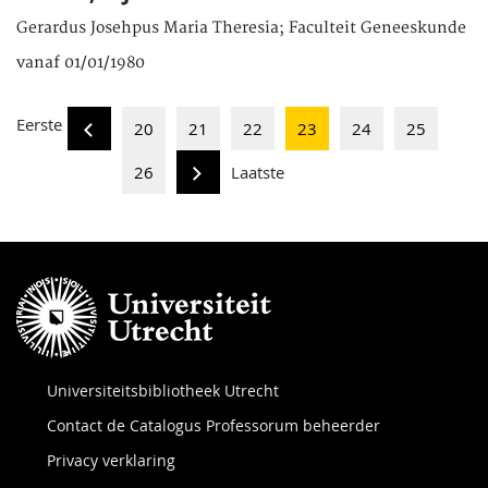
Gerardus Josehpus Maria Theresia; Faculteit Geneeskunde
vanaf 01/01/1980
Eerste
20
21
22
23
24
25
26
Laatste
Universiteitsbibliotheek Utrecht
Contact de Catalogus Professorum beheerder
Privacy verklaring