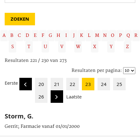
A
B
C
D
E
F
G
H
I
J
K
L
M
N
O
P
Q
R
S
T
U
V
W
X
Y
Z
Resultaten 221 / 230 van 273
Resultaten per pagina:
Eerste
20
21
22
23
24
25
26
Laatste
Storm, G.
Gerrit; Farmacie vanaf 01/01/2000