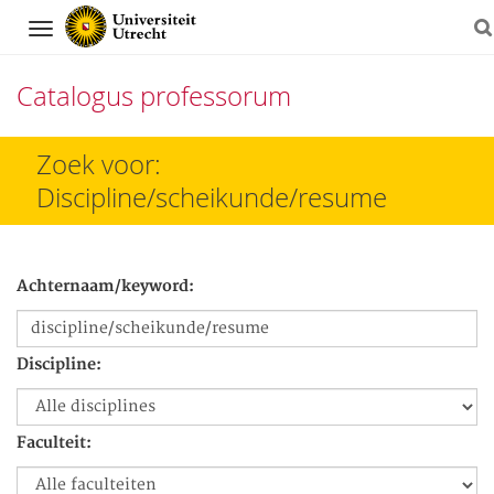
Navigation
Catalogus professorum
Direct
Zoek voor:
naar
Discipline/scheikunde/resume
het
inhoud
Achternaam/keyword:
Discipline:
Faculteit: