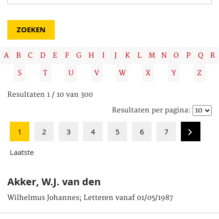
A
B
C
D
E
F
G
H
I
J
K
L
M
N
O
P
Q
R
S
T
U
V
W
X
Y
Z
Resultaten 1 / 10 van 300
Resultaten per pagina:
1
2
3
4
5
6
7
Laatste
Akker, W.J. van den
Wilhelmus Johannes; Letteren vanaf 01/05/1987