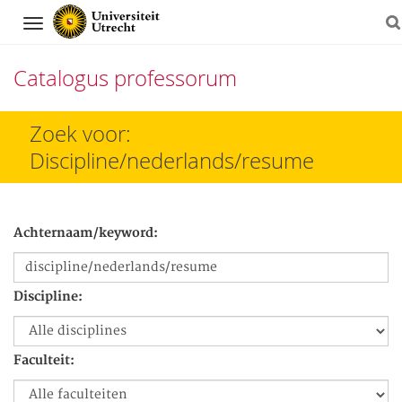
Navigation
Catalogus professorum
Direct
Zoek voor:
naar
Discipline/nederlands/resume
het
inhoud
Achternaam/keyword:
Discipline:
Faculteit: