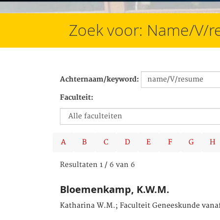
Zoek voor: Name/V/
Achternaam/keyword:
Faculteit:
A
B
C
D
E
F
G
H
Resultaten 1 / 6 van 6
Bloemenkamp, K.W.M.
Katharina W.M.; Faculteit Geneeskunde vanaf