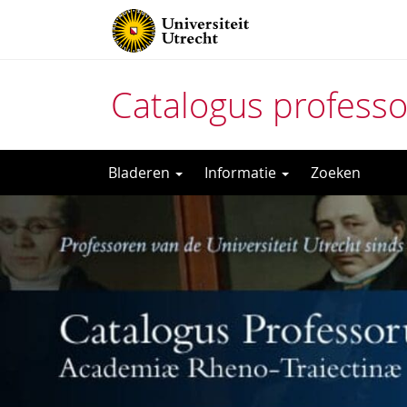
Catalogus profess
Direct
Bladeren
Informatie
Zoeken
naar
het
inhoud