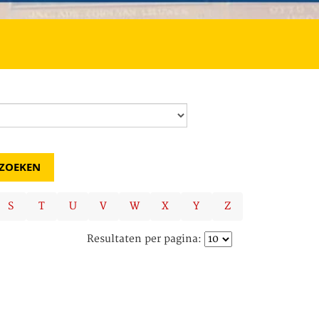
S
T
U
V
W
X
Y
Z
Resultaten per pagina: