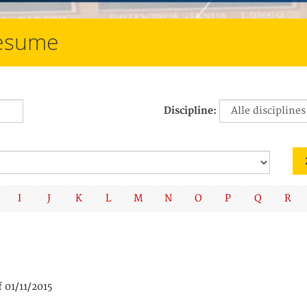
resume
Discipline:
I
J
K
L
M
N
O
P
Q
R
 01/11/2015