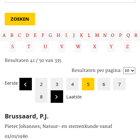
A
B
C
D
E
F
G
H
I
J
K
L
M
N
O
P
Q
R
S
T
U
V
W
X
Y
Z
Resultaten 41 / 50 van 335
Resultaten per pagina:
Eerste
2
3
4
5
6
7
8
Laatste
Brussaard, P.J.
Pieter Johannes; Natuur- en sterrenkunde vanaf
01/01/1980