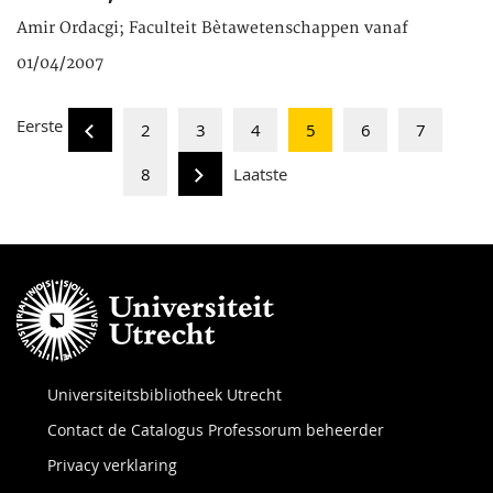
Amir Ordacgi; Faculteit Bètawetenschappen vanaf
01/04/2007
Eerste
2
3
4
5
6
7
8
Laatste
Universiteitsbibliotheek Utrecht
Contact de Catalogus Professorum beheerder
Privacy verklaring