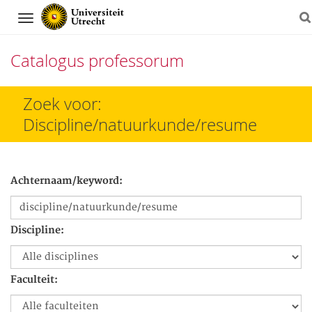
Navigation
Catalogus professorum
Direct
Zoek voor:
naar
Discipline/natuurkunde/resume
het
inhoud
Achternaam/keyword:
Discipline:
Faculteit: