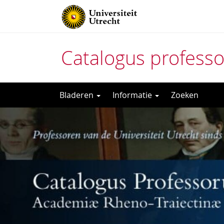
Catalogus profess
Direct
Bladeren
Informatie
Zoeken
naar
het
inhoud