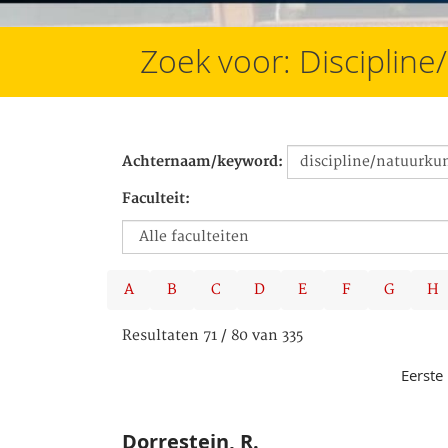
Zoek voor: Disciplin
Achternaam/keyword:
Faculteit:
A
B
C
D
E
F
G
H
Resultaten 71 / 80 van 335
Eerste
Dorrestein, R.