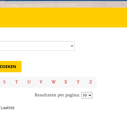
S
T
U
V
W
X
Y
Z
Resultaten per pagina:
Laatste