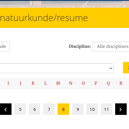
e/natuurkunde/resume
Discipline:
I
J
K
L
M
N
O
P
Q
R
5
6
7
8
9
10
11