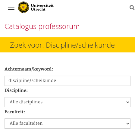
Navigation
Catalogus professorum
Direct
Zoek voor: Discipline/scheikunde
naar
het
Achternaam/keyword:
inhoud
Discipline:
Faculteit: