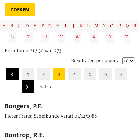
A
B
C
D
E
F
G
H
I
J
K
L
M
N
O
P
Q
R
S
T
U
V
W
X
Y
Z
Resultaten 21 / 30 van 273
Resultaten per pagina:
1
2
3
4
5
6
7
Laatste
Bongers, P.F.
Pieter Frans; Scheikunde vanaf 01/12/1988
Bontrop, R.E.