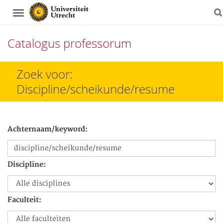
Navigation
Catalogus professorum
Direct
Zoek voor:
naar
Discipline/scheikunde/resume
het
inhoud
Achternaam/keyword:
Discipline:
Faculteit: