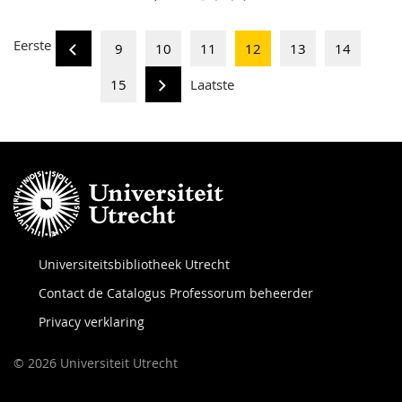
Eerste
9
10
11
12
13
14
15
Laatste
Universiteitsbibliotheek Utrecht
Contact de Catalogus Professorum beheerder
Privacy verklaring
© 2026 Universiteit Utrecht