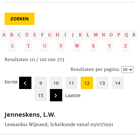
A
B
C
D
E
F
G
H
I
J
K
L
M
N
O
P
Q
R
S
T
U
V
W
X
Y
Z
Resultaten 111 / 120 van 273
Resultaten per pagina:
Eerste
9
10
11
12
13
14
15
Laatste
Jenneskens, L.W.
Leonardus Wijnand; Scheikunde vanaf 01/07/1991