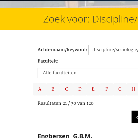
Zoek voor: Discipline
Achternaam/keyword:
Faculteit:
A
B
C
D
E
F
G
H
Resultaten 21 / 30 van 120
Engbersen, G.B.M.