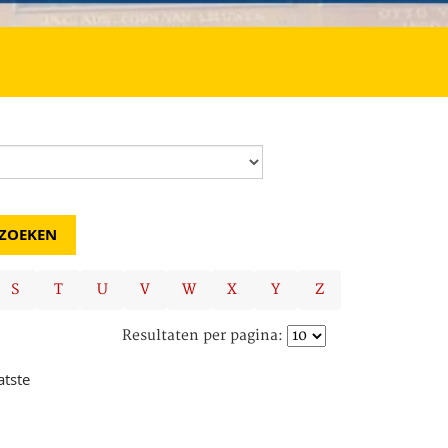
S
T
U
V
W
X
Y
Z
Resultaten per pagina:
atste