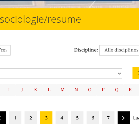
/sociologie/resume
Discipline:
I
J
K
L
M
N
O
P
Q
R
1
2
3
4
5
6
7
La