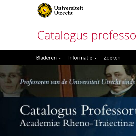
Catalogus profess
Direct
Bladeren
Informatie
Zoeken
naar
het
inhoud