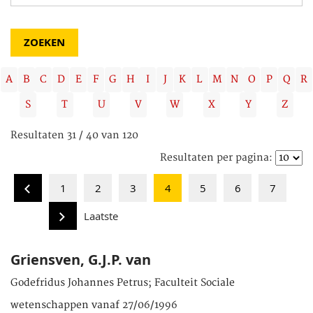
A
B
C
D
E
F
G
H
I
J
K
L
M
N
O
P
Q
R
S
T
U
V
W
X
Y
Z
Resultaten 31 / 40 van 120
Resultaten per pagina:
1
2
3
4
5
6
7
Laatste
Griensven, G.J.P. van
Godefridus Johannes Petrus; Faculteit Sociale
wetenschappen vanaf 27/06/1996