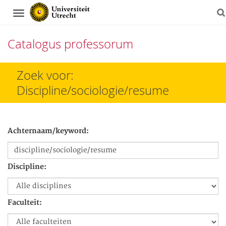
Navigation
Catalogus professorum
Direct
Zoek voor:
naar
Discipline/sociologie/resume
het
inhoud
Achternaam/keyword:
Discipline:
Faculteit: