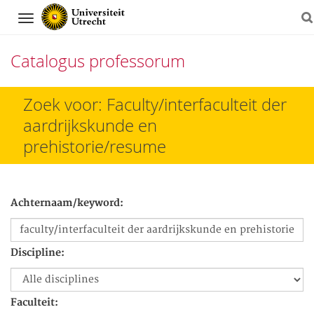
Navigation
Catalogus professorum
Direct
Zoek voor: Faculty/interfaculteit der
naar
aardrijkskunde en
het
prehistorie/resume
inhoud
Achternaam/keyword:
Discipline:
Faculteit: