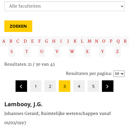
A
B
C
D
E
F
G
H
I
J
K
L
M
N
O
P
Q
R
S
T
U
V
W
X
Y
Z
Resultaten 21 / 30 van 45
Resultaten per pagina:
1
2
3
4
5
Lambooy, J.G.
Johannes Gerard; Ruimtelijke wetenschappen vanaf
01/02/1997