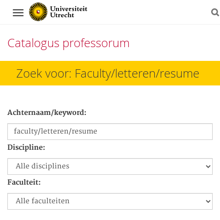
Navigation
Catalogus professorum
Direct
Zoek voor: Faculty/letteren/resume
naar
het
Achternaam/keyword:
inhoud
Discipline:
Faculteit: