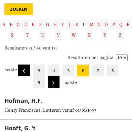
A
B
C
D
E
F
G
H
I
J
K
L
M
N
O
P
Q
R
S
T
U
V
W
X
Y
Z
Resultaten 51 / 60 van 135
Resultaten per pagina:
Eerste
3
4
5
6
7
8
9
Laatste
Hofman, H.F.
Henry Franciscus; Letteren vanaf 01/01/1973
Hooft, G. 't