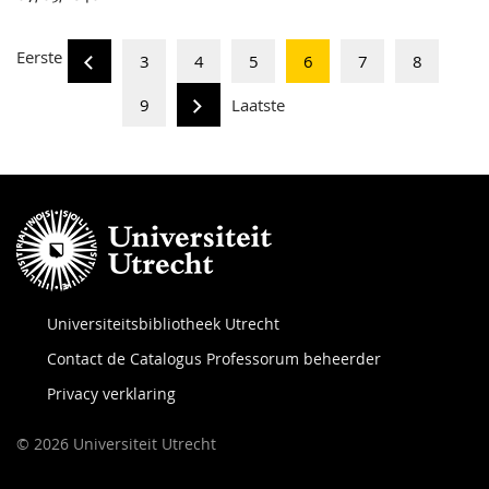
Eerste
3
4
5
6
7
8
9
Laatste
Universiteitsbibliotheek Utrecht
Contact de Catalogus Professorum beheerder
Privacy verklaring
© 2026 Universiteit Utrecht