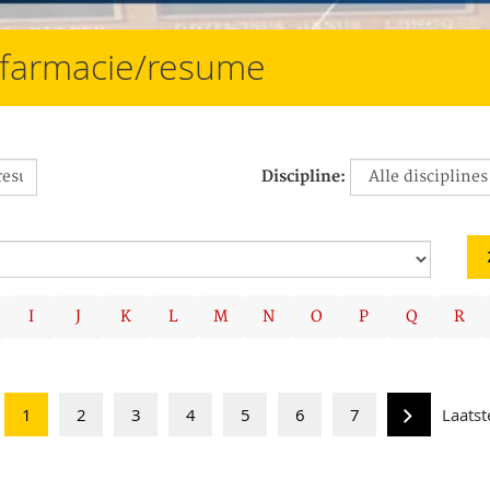
e/farmacie/resume
Discipline:
I
J
K
L
M
N
O
P
Q
R
1
2
3
4
5
6
7
Laatst