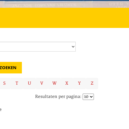
S
T
U
V
W
X
Y
Z
Resultaten per pagina:
e