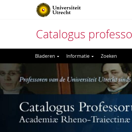
Catalogus profess
Direct
Bladeren
Informatie
Zoeken
naar
het
inhoud