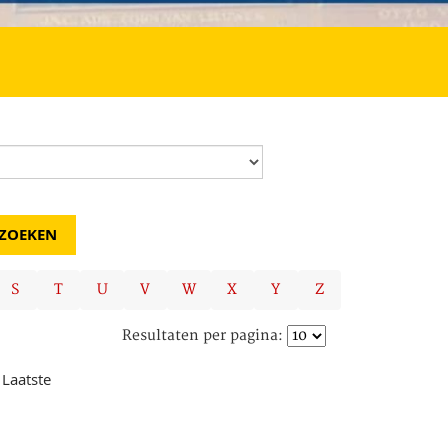
S
T
U
V
W
X
Y
Z
Resultaten per pagina:
Laatste