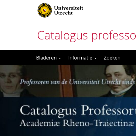
Catalogus profess
Direct
Bladeren
Informatie
Zoeken
naar
het
inhoud