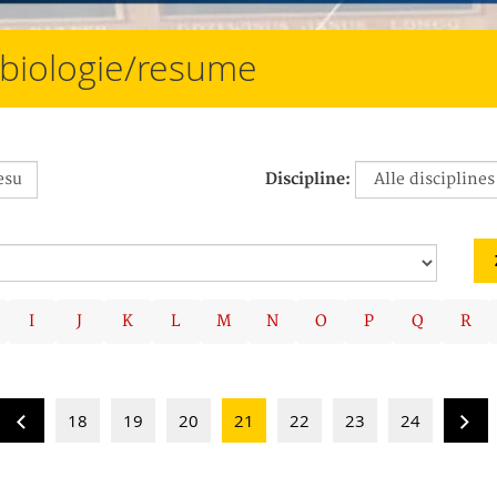
/biologie/resume
Discipline:
I
J
K
L
M
N
O
P
Q
R
18
19
20
21
22
23
24