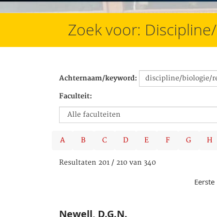
Zoek voor: Discipline
Achternaam/keyword:
Faculteit:
A
B
C
D
E
F
G
H
Resultaten 201 / 210 van 340
Eerste
Newell, D.G.N.