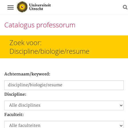
Navigation
Catalogus professorum
Direct
Zoek voor:
naar
Discipline/biologie/resume
het
inhoud
Achternaam/keyword:
Discipline:
Faculteit: