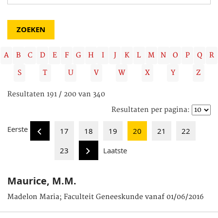
A
B
C
D
E
F
G
H
I
J
K
L
M
N
O
P
Q
R
S
T
U
V
W
X
Y
Z
Resultaten 191 / 200 van 340
Resultaten per pagina:
Eerste
17
18
19
20
21
22
23
Laatste
Maurice, M.M.
Madelon Maria; Faculteit Geneeskunde vanaf 01/06/2016