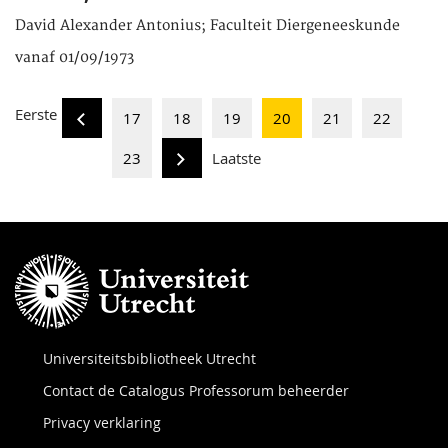
David Alexander Antonius; Faculteit Diergeneeskunde
vanaf 01/09/1973
Eerste
17
18
19
20
21
22
23
Laatste
Universiteitsbibliotheek Utrecht
Contact de Catalogus Professorum beheerder
Privacy verklaring