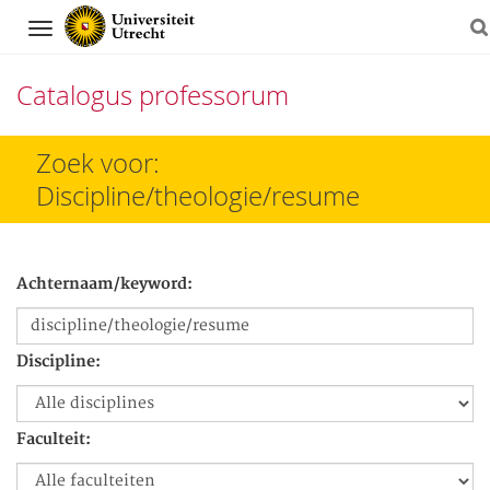
Navigation
Catalogus professorum
Direct
Zoek voor:
naar
Discipline/theologie/resume
het
inhoud
Achternaam/keyword:
Discipline:
Faculteit: