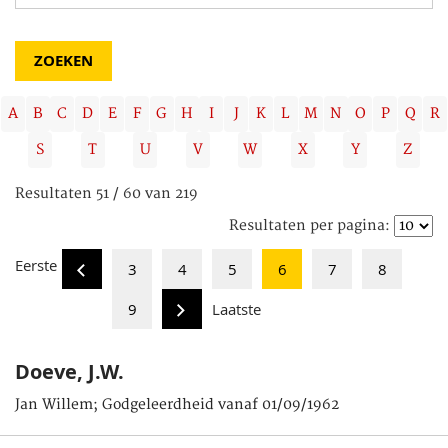
A
B
C
D
E
F
G
H
I
J
K
L
M
N
O
P
Q
R
S
T
U
V
W
X
Y
Z
Resultaten 51 / 60 van 219
Resultaten per pagina:
Eerste
3
4
5
6
7
8
9
Laatste
Doeve, J.W.
Jan Willem; Godgeleerdheid vanaf 01/09/1962