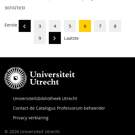
30/11/1931
Eerste
3
4
5
6
7
8
9
Laatste
Universiteitsbibliotheek Utrecht
Contact de Catalogus Professorum beheerder
Privacy verklaring
© 2026 Universiteit Utrecht