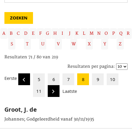
A
B
C
D
E
F
G
H
I
J
K
L
M
N
O
P
Q
R
S
T
U
V
W
X
Y
Z
Resultaten 71 / 80 van 219
Resultaten per pagina:
Eerste
5
6
7
8
9
10
11
Laatste
Groot, J. de
Johannes; Godgeleerdheid vanaf 30/11/1935