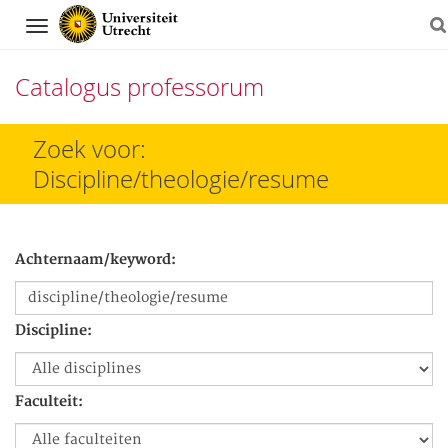
Navigation
Catalogus professorum
Direct
Zoek voor:
naar
Discipline/theologie/resume
het
inhoud
Achternaam/keyword:
Discipline:
Faculteit: