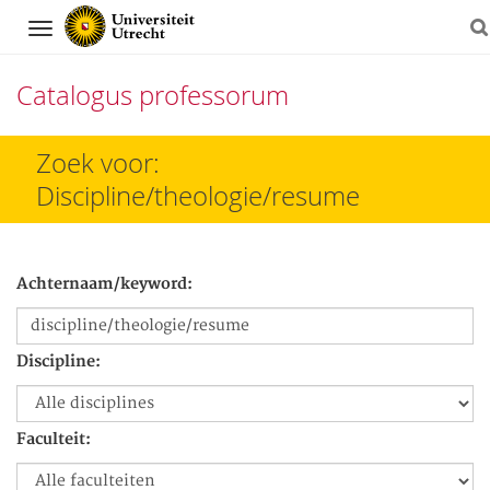
Navigation
Catalogus professorum
Direct
Zoek voor:
naar
Discipline/theologie/resume
het
inhoud
Achternaam/keyword:
Discipline:
Faculteit: