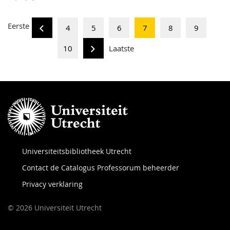
Eerste
4
5
6
7
8
9
10
Laatste
Universiteitsbibliotheek Utrecht
Contact de Catalogus Professorum beheerder
Privacy verklaring
© 2026 Universiteit Utrecht