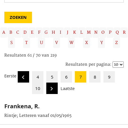
A
B
C
D
E
F
G
H
I
J
K
L
M
N
O
P
Q
R
S
T
U
V
W
X
Y
Z
Resultaten 61 / 70 van 219
Resultaten per pagina:
Eerste
4
5
6
7
8
9
10
Laatste
Frankena, R.
Rintje; Letteren vanaf 01/05/1965