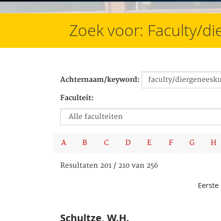
Zoek voor: Faculty/
Achternaam/keyword:
Faculteit:
A
B
C
D
E
F
G
H
Resultaten 201 / 210 van 256
Eerste
Schultze, W.H.