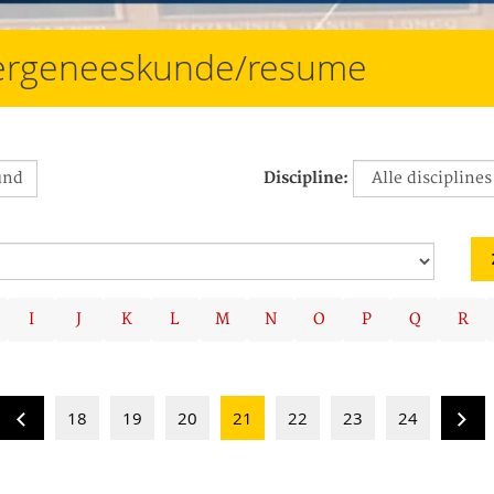
diergeneeskunde/resume
Discipline:
I
J
K
L
M
N
O
P
Q
R
18
19
20
21
22
23
24