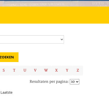
S
T
U
V
W
X
Y
Z
Resultaten per pagina:
Laatste