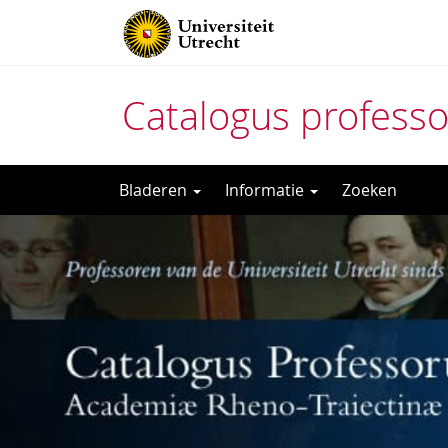
Catalogus profess
Direct
Bladeren
Informatie
Zoeken
naar
het
inhoud