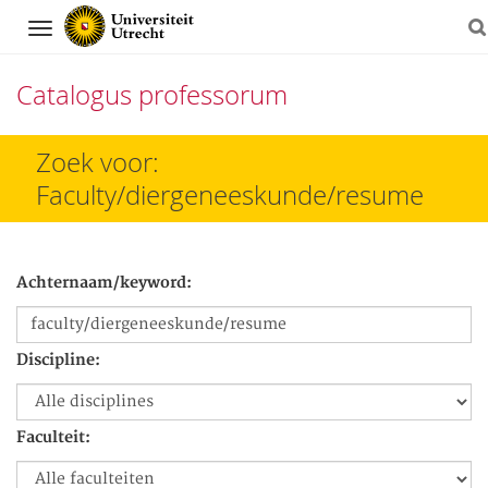
Navigation
Catalogus professorum
Direct
Zoek voor:
naar
Faculty/diergeneeskunde/resume
het
inhoud
Achternaam/keyword:
Discipline:
Faculteit: