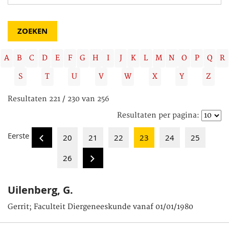
A
B
C
D
E
F
G
H
I
J
K
L
M
N
O
P
Q
R
S
T
U
V
W
X
Y
Z
Resultaten 221 / 230 van 256
Resultaten per pagina:
Eerste
20
21
22
23
24
25
26
Uilenberg, G.
Gerrit; Faculteit Diergeneeskunde vanaf 01/01/1980