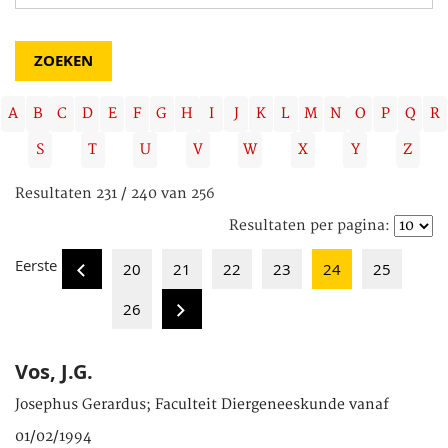
A
B
C
D
E
F
G
H
I
J
K
L
M
N
O
P
Q
R
S
T
U
V
W
X
Y
Z
Resultaten 231 / 240 van 256
Resultaten per pagina:
Eerste
20
21
22
23
24
25
26
Vos, J.G.
Josephus Gerardus; Faculteit Diergeneeskunde vanaf
01/02/1994