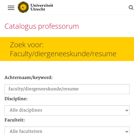
Navigation
Catalogus professorum
Direct
Zoek voor:
naar
Faculty/diergeneeskunde/resume
het
inhoud
Achternaam/keyword:
Discipline:
Faculteit: