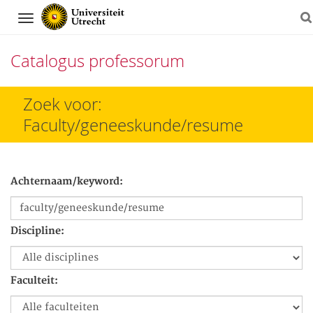
Navigation
Catalogus professorum
Direct
Zoek voor:
naar
Faculty/geneeskunde/resume
het
inhoud
Achternaam/keyword:
Discipline:
Faculteit: