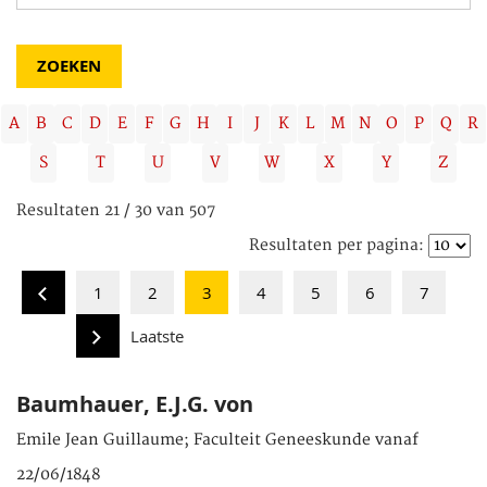
A
B
C
D
E
F
G
H
I
J
K
L
M
N
O
P
Q
R
S
T
U
V
W
X
Y
Z
Resultaten 21 / 30 van 507
Resultaten per pagina:
1
2
3
4
5
6
7
Laatste
Baumhauer, E.J.G. von
Emile Jean Guillaume; Faculteit Geneeskunde vanaf
22/06/1848