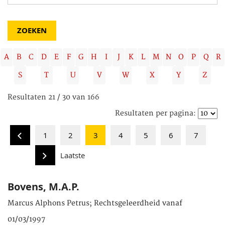
A
B
C
D
E
F
G
H
I
J
K
L
M
N
O
P
Q
R
S
T
U
V
W
X
Y
Z
Resultaten 21 / 30 van 166
Resultaten per pagina:
1
2
3
4
5
6
7
Laatste
Bovens, M.A.P.
Marcus Alphons Petrus; Rechtsgeleerdheid vanaf
01/03/1997