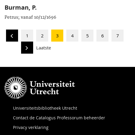
Burman, P.
Petrus; vanaf 10/12/1696
1
2
3
4
5
6
7
Laatste
Universiteitsbibliotheek Utrecht
Contact de Catalogus Professorum beheerder
Privacy verklaring