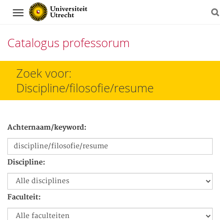
Navigation
Catalogus professorum
Direct
Zoek voor:
naar
Discipline/filosofie/resume
het
inhoud
Achternaam/keyword:
Discipline:
Faculteit: